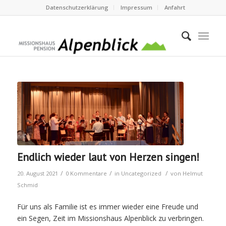
Datenschutzerklärung
Impressum
Anfahrt
Endlich wieder laut von Herzen singen!
/
/
/
20. August 2021
0 Kommentare
in
Uncategorized
von
Helmut
Schmid
Für uns als Familie ist es immer wieder eine Freude und
ein Segen, Zeit im Missionshaus Alpenblick zu verbringen.